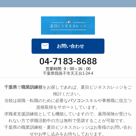
当カレッジは、保有する個人情報に関して適用される日
本の法令、その他規範を遵守するとともに、本ポリシー
の内容を適宜見直し、その改善に努めます。
お問い合せ
当カレッジの個人情報の取扱に関するお問い合せは下記
までご連絡ください。
お問い合わせ
運営：夏目ビジネスカレッジ
住所：千葉県我孫子市天王台1-24-4
04-7183-8688
電話番号：04-7183-8688
営業時間: 9：00～16：00
千葉県我孫子市天王台1-24-4
千葉県
で
職業訓練校
をお探しであれば、夏目ビジネスカレッジをご
検討ください。
当校は就職・転職のために必要な
パソコン
スキルや事務職に役立つ
資格取得をサポートしています。
求職者支援訓練校としても機能していますので、雇用保険が受けら
れない方で求職活動中の方は無料で受講することが可能です。
千葉県の職業訓練校・夏目ビジネスカレッジはお客様のお問い合わ
せやお申し込みをお待ちしております。