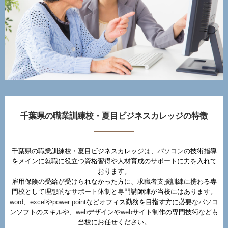
千葉県の職業訓練校・夏目ビジネスカレッジの特徴
千葉県の職業訓練校・夏目ビジネスカレッジは、
パソコン
の技術指導
をメインに就職に役立つ資格習得や人材育成のサポートに力を入れて
おります。
雇用保険の受給が受けられなかった方に、求職者支援訓練に携わる専
門校として理想的なサポート体制と専門講師陣が当校にはあります。
word
、
excel
や
power point
などオフィス勤務を目指す方に必要な
パソコ
ン
ソフトのスキルや、
web
デザインや
web
サイト制作の専門技術なども
当校にお任せください。