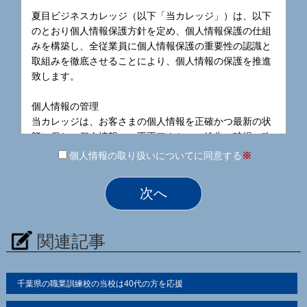
夏目ビジネスカレッジ（以下「当カレッジ」）は、以下
のとおり個人情報保護方針を定め、個人情報保護の仕組
みを構築し、全従業員に個人情報保護の重要性の認識と
取組みを徹底させることにより、個人情報の保護を推進
致します。
個人情報の管理
当カレッジは、お客さまの個人情報を正確かつ最新の状
態に保ち、個人情報への不正アクセス・紛失・破損・改
ざん・漏洩などを防止するため、セキュリティシステム
個人情報の取り扱いについてに同意する
※
の維持・管理体制の整備・社員教育の徹底等の必要な措
置を講じ、安全対策を実施し個人情報の厳重な管理を行
ないます。
個人情報の利用目的
関連記事
お客さまからお預かりした個人情報は、当カレッジから
のご連絡や業務のご案内やご質問に対する回答として、
電子メールや資料のご送付に利用いたします。
千葉県の職業訓練校の当校は40代の方を応援
個人情報の第三者への開示・提供の禁止