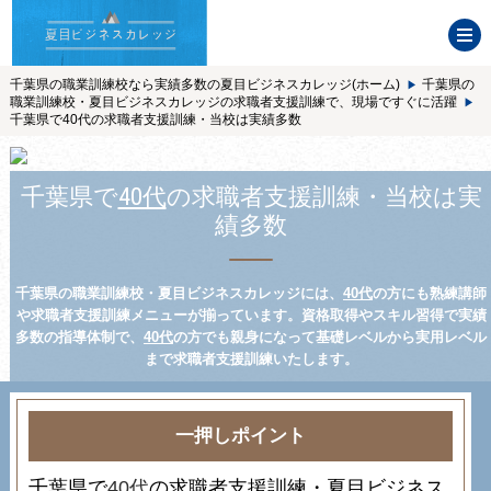
千葉県の職業訓練校なら実績多数の夏目ビジネスカレッジ(ホーム)
千葉県の
職業訓練校・夏目ビジネスカレッジの求職者支援訓練で、現場ですぐに活躍
千葉県で40代の求職者支援訓練・当校は実績多数
千葉県で
40代
の求職者支援訓練・当校は実
績多数
千葉県の職業訓練校・夏目ビジネスカレッジには、
40代
の方にも熟練講師
や求職者支援訓練メニューが揃っています。資格取得やスキル習得で実績
多数の指導体制で、
40代
の方でも親身になって基礎レベルから実用レベル
まで求職者支援訓練いたします。
一押しポイント
千葉県で
40代
の求職者支援訓練・夏目ビジネス