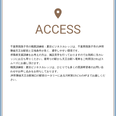
room
ACCESS
千葉県我孫子市の職業訓練校：夏目ビジネスカレッジは、千葉県我孫子市のJR常
磐線天王台駅前と立地条件が良く、通学しやすい環境です。
求職者支援訓練をお考えの方は、施設見学を行っておりますのでお気軽に当カレ
ッジにお立ち寄りください。最寄りの駅から天王台駅へ電車をご利用頂ければス
ムーズにお越し頂けます。
職業訓練校：夏目ビジネスカレッジは、ひとりでも多くの受講希望者のお問い合
わせやお申し込みをお待ちしております。
JR常磐線天王台駅南口の駅前ロータリーにある川村第13ビルの4Fまでお越しくだ
さい。