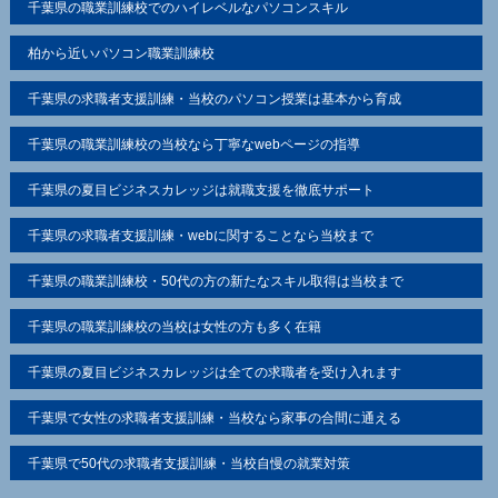
千葉県の職業訓練校でのハイレベルなパソコンスキル
当カレッジは、お客さまよりお預かりした個人情報を適
切に管理し、次のいずれかに該当する場合を除き、個人
柏から近いパソコン職業訓練校
情報を第三者に開示いたしません。
千葉県の求職者支援訓練・当校のパソコン授業は基本から育成
＜お客さまの同意がある場合＞
千葉県の職業訓練校の当校なら丁寧なwebページの指導
お客さまが希望されるサービスを行なうために当カレッ
ジが業務を委託する業者に対して開示する場合
千葉県の夏目ビジネスカレッジは就職支援を徹底サポート
千葉県の求職者支援訓練・webに関することなら当校まで
＜法令に基づき開示することが必要である場合＞
個人情報の安全対策
千葉県の職業訓練校・50代の方の新たなスキル取得は当校まで
当カレッジは、個人情報の正確性及び安全性確保のため
に、セキュリティに万全の対策を講じています。
千葉県の職業訓練校の当校は女性の方も多く在籍
ご本人の照会
千葉県の夏目ビジネスカレッジは全ての求職者を受け入れます
お客さまがご本人の個人情報の照会・修正・削除などを
ご希望される場合には、ご本人であることを確認の上、
千葉県で女性の求職者支援訓練・当校なら家事の合間に通える
対応させていただきます。
千葉県で50代の求職者支援訓練・当校自慢の就業対策
法令、規範の遵守と見直し