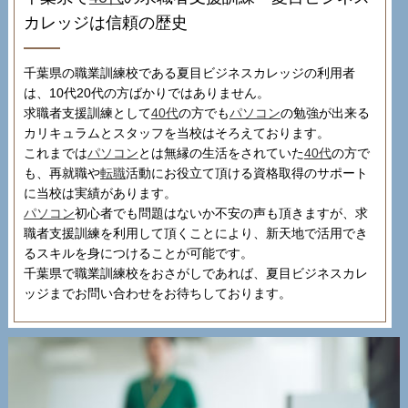
カレッジは信頼の歴史
千葉県の職業訓練校である夏目ビジネスカレッジの利用者
は、10代20代の方ばかりではありません。
求職者支援訓練として
40代
の方でも
パソコン
の勉強が出来る
カリキュラムとスタッフを当校はそろえております。
これまでは
パソコン
とは無縁の生活をされていた
40代
の方で
も、再就職や
転職
活動にお役立て頂ける資格取得のサポート
に当校は実績があります。
パソコン
初心者でも問題はないか不安の声も頂きますが、求
職者支援訓練を利用して頂くことにより、新天地で活用でき
るスキルを身につけることが可能です。
千葉県で職業訓練校をおさがしであれば、夏目ビジネスカレ
ッジまでお問い合わせをお待ちしております。