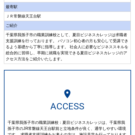
最寄駅
ＪＲ常磐線天王台駅
ご紹介
千葉県我孫子市の職業訓練校として、夏目ビジネスカレッジは求職者
支援訓練を行っております。 パソコン初心者の方も安心して受講でき
るよう基礎から丁寧に指導します。 社会人に必要なビジネススキルを
総合的に習得し、早期に就職を実現できる夏目ビジネスカレッジのア
クセス方法をご紹介いたします。
room
ACCESS
千葉県我孫子市の職業訓練校：夏目ビジネスカレッジは、千葉県我
孫子市のJR常磐線天王台駅前と立地条件が良く、通学しやすい環境
です。 求職者支援訓練をお考えの方は、施設見学を行っております