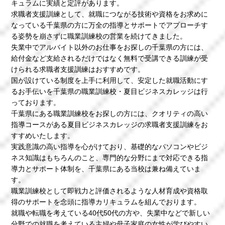
キュラムに実績と定評があります。
求職者支援訓練として、就職につながる技術や資格をお求めに
なっている千葉県の方に万全の指導とサポートでアプローチす
る姿勢を崩さずに職業訓練校の営業を続けてきました。
失業中でアルバイト以外のお仕事をお探しの千葉県の方には、
給付金など支給されるだけではなく無料で受講できる訓練が受
けられる求職者支援訓練はおすすめです。
国が設けている制度を上手に利用して、安定した就職活動にす
るお手伝いを千葉県の職業訓練校・夏目ビジネスカレッジは行
っております。
千葉県にある職業訓練校をお探しの方には、クオリティの高い
指導コースがある夏目ビジネスカレッジの求職者支援訓練をお
すすめいたします。
実践意識の高い指導を心がけており、基礎的なパソコンやビジ
ネス知識はもちろんのこと、専門的な分野にまで対応できる指
導力とサポート体制を、千葉県にある当校は兼ね備えていま
す。
職業訓練校として即戦力と評価されるような人材育成や資格取
得のサポートを念頭に指導カリキュラムを組んでおります。
就職や転職を考えている40代50代の方や、失業中などで新しい
分野での就職を考えている主婦や母子家庭の女性が学びやすい