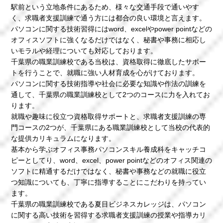
駅前という立地条件にあるため、様々な交通手段で通いやす
く、求職者支援訓練で通う方には都合の良い環境と言えます。
パソコンに関する技術習得にはword、excelやpower pointなどの
オフィスソフトに強くなるだけではなく、秘書や事務に相応し
いモラルや経理についても対応しております。
千葉県の職業訓練校である当校は、資格取得に徹底したサポー
トを行うことで、就職に強い人材育成を心がけております。
パソコンに関する技術指導や社会に必要な知識や作法の訓練を
通して、千葉県の職業訓練校として2つのコースに力を入れてお
ります。
就職や趣味に役立つ資格取得サポートと、求職者支援訓練の専
門コースの2つが、千葉県にある職業訓練校として当校の代表的
な提供カリキュラムになります。
基本から学ぶオフィス事務パソコンスキル養成科をキャッチコ
ピーとしてり、word、excel、power pointなどのオフィス関連の
ソフトに精通するだけではなく、秘書や事務などの就職に役立
つ知識についても、丁寧に指導することにこだわりを持ってい
ます。
千葉県の職業訓練校である夏目ビジネスカレッジは、パソコン
に関する高い技術を習得する求職者支援訓練の授業や指導カリ