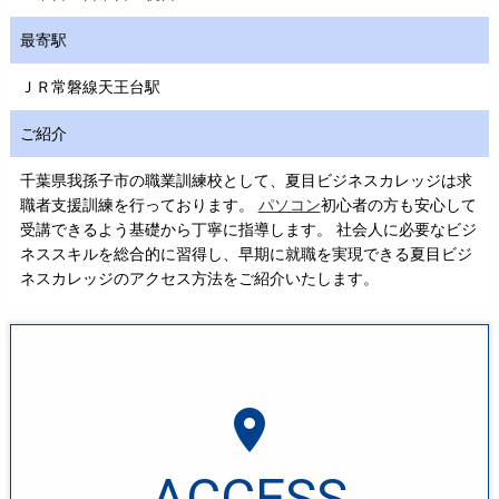
最寄駅
ＪＲ常磐線天王台駅
ご紹介
千葉県我孫子市の職業訓練校として、夏目ビジネスカレッジは求
職者支援訓練を行っております。
パソコン
初心者の方も安心して
受講できるよう基礎から丁寧に指導します。 社会人に必要なビジ
ネススキルを総合的に習得し、早期に就職を実現できる夏目ビジ
ネスカレッジのアクセス方法をご紹介いたします。
room
ACCESS