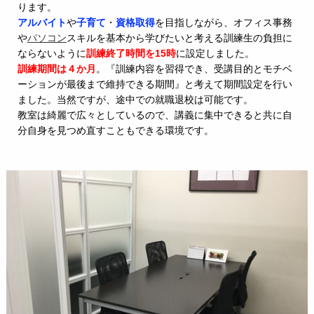
ります。
アルバイト
や
子育て
・
資格取得
を目指しながら、オフィス事務
や
パソコン
スキルを基本から学びたいと考える訓練生の負担に
ならな
いように
訓練終了時間を15時
に設定しました。
訓練期間は４か月
。『訓練内容を習得でき、受講目的とモチベ
ーションが最後まで維持できる期間』と考えて期間設定を行い
ました。当然ですが、途中での就職退校は可能です。
教室は綺麗で広々としているので、講義に集中できると共に自
分自身を見つめ直すこともできる環境です。