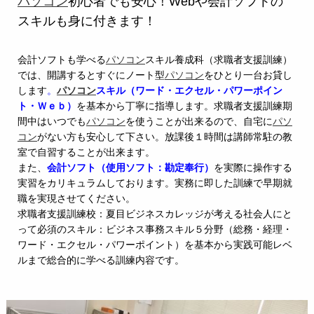
パソコン
初心者でも安心！Webや会計ソフトの
スキルも身に付きます！
会計ソフトも学べる
パソコン
スキル養成科（求職者支援訓練）
では、開講するとすぐにノート型
パソコン
をひとり一台お貸し
します
。
パソコン
スキル（ワード・エクセル・パワーポイン
ト・Ｗｅｂ）
を基本から丁寧に指導します。求職者支援訓練期
間中はいつでも
パソコン
を使うことが出来るので、自宅に
パソ
コン
がない方も安心して下さい。放課後１時間は講師常駐の教
室で自習することが出来ます。
また、
会計ソフト（使用ソフト：勘定奉行）
を実際に操作する
実習をカリキュラムしております。実務に即した訓練で早期就
職を実現させてください。
求職者支援訓練校：夏目ビジネスカレッジが考える社会人にと
って必須のスキル：ビジネス事務スキル５分野（総務・経理・
ワード・エクセル・パワーポイント）を基本から実践可能レベ
ルまで総合的に学べる訓練内容です。