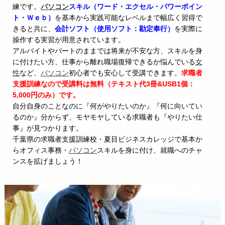
練です。
パソコン
スキル（ワード・エクセル・パワーポイン
ト・Ｗｅｂ）
を基本から実践可能なレベルまで幅広く習得で
きると共に、
会計ソフト（使用ソフト：勘定奉行）
を実際に
操作する実習が用意されています。
アルバイトやパートのままでは将来が不安な方、スキルを身
に付けたい方、仕事から離れ職場復帰できるか悩んでいる
女
性
など、
パソコン
初心者でも安心して受講できます。
求職者
支援訓練なので受講料は無料（テキスト代3冊&USB1個：
5,000円のみ）です。
自分自身のことなのに『何がやりたいのか』『何に向いてい
るのか』分からず、モヤモヤしている求職者も『やりたい仕
事』が見つかります。
千葉県の求職者支援訓練校・夏目ビジネスカレッジで基本か
らオフィス事務・
パソコン
スキルを身に付け、就職へのチャ
ンスを拡げましょう！