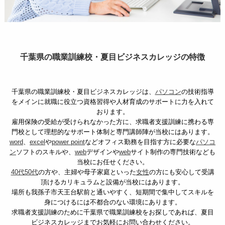
千葉県の職業訓練校・夏目ビジネスカレッジの特徴
千葉県の職業訓練校・夏目ビジネスカレッジは、
パソコン
の技術指導
をメインに就職に役立つ資格習得や人材育成のサポートに力を入れて
おります。
雇用保険の受給が受けられなかった方に、求職者支援訓練に携わる専
門校として理想的なサポート体制と専門講師陣が当校にはあります。
word
、
excel
や
power point
などオフィス勤務を目指す方に必要な
パソコ
ン
ソフトのスキルや、
web
デザインや
web
サイト制作の専門技術なども
当校にお任せください。
40代
50代
の方や、主婦や母子家庭といった
女性
の方にも安心して受講
頂けるカリキュラムと設備が当校にはあります。
場所も我孫子市天王台駅前と通いやすく、短期間で集中してスキルを
身につけるには不都合のない環境にあります。
求職者支援訓練のために千葉県で職業訓練校をお探しであれば、夏目
ビジネスカレッジまでお気軽にお問い合わせください。