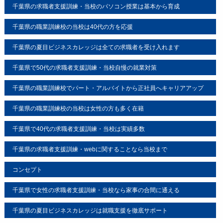
＜お客さまの同意がある場合＞
千葉県の求職者支援訓練・当校のパソコン授業は基本から育成
お客さまが希望されるサービスを行なうために当カレッ
千葉県の職業訓練校の当校は40代の方を応援
ジが業務を委託する業者に対して開示する場合
千葉県の夏目ビジネスカレッジは全ての求職者を受け入れます
＜法令に基づき開示することが必要である場合＞
個人情報の安全対策
千葉県で50代の求職者支援訓練・当校自慢の就業対策
当カレッジは、個人情報の正確性及び安全性確保のため
に、セキュリティに万全の対策を講じています。
千葉県の職業訓練校でパート・アルバイトから正社員へキャリアアップ
ご本人の照会
千葉県の職業訓練校の当校は女性の方も多く在籍
お客さまがご本人の個人情報の照会・修正・削除などを
ご希望される場合には、ご本人であることを確認の上、
千葉県で40代の求職者支援訓練・当校は実績多数
対応させていただきます。
千葉県の求職者支援訓練・webに関することなら当校まで
法令、規範の遵守と見直し
当カレッジは、保有する個人情報に関して適用される日
コンセプト
本の法令、その他規範を遵守するとともに、本ポリシー
千葉県で女性の求職者支援訓練・当校なら家事の合間に通える
の内容を適宜見直し、その改善に努めます。
千葉県の夏目ビジネスカレッジは就職支援を徹底サポート
お問い合せ