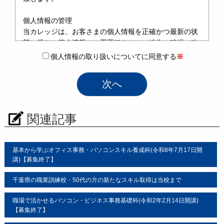
個人情報の管理
当カレッジは、お客さまの個人情報を正確かつ最新の状
態に保ち、個人情報への不正アクセス・紛失・破損・改
ざん・漏洩などを防止するため、セキュリティシステム
個人情報の取り扱いについてに同意する
※
の維持・管理体制の整備・社員教育の徹底等の必要な措
置を講じ、安全対策を実施し個人情報の厳重な管理を行
ないます。
個人情報の利用目的
関連記事
お客さまからお預かりした個人情報は、当カレッジから
のご連絡や業務のご案内やご質問に対する回答として、
電子メールや資料のご送付に利用いたします。
基本から学ぶオフィス事務・パソコンスキル養成科(令和8年7月17日開
講)【募集終了】
個人情報の第三者への開示・提供の禁止
当カレッジは、お客さまよりお預かりした個人情報を適
千葉県の職業訓練校・50代の方の新たなスキル取得は当校まで
切に管理し、次のいずれかに該当する場合を除き、個人
情報を第三者に開示いたしません。
職場で活かせるパソコン・ビジネス事務基礎科(令和2年2月14日開講)
【募集終了】