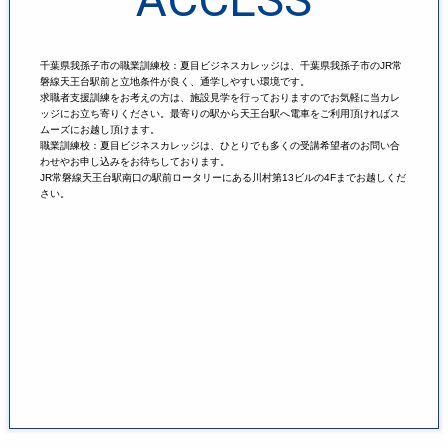
千葉県我孫子市の職業訓練校：夏目ビジネスカレッジは、千葉県我孫子市のJR常
磐線天王台駅前と立地条件が良く、通学しやすい環境です。
求職者支援訓練をお考えの方は、施設見学を行っておりますのでお気軽に当カレ
ッジにお立ち寄りください。最寄りの駅から天王台駅へ電車をご利用頂ければス
ムーズにお越し頂けます。
職業訓練校：夏目ビジネスカレッジは、ひとりでも多くの受講希望者のお問い合
わせやお申し込みをお待ちしております。
JR常磐線天王台駅南口の駅前ロータリーにある川村第13ビルの4Fまでお越しくだ
さい。