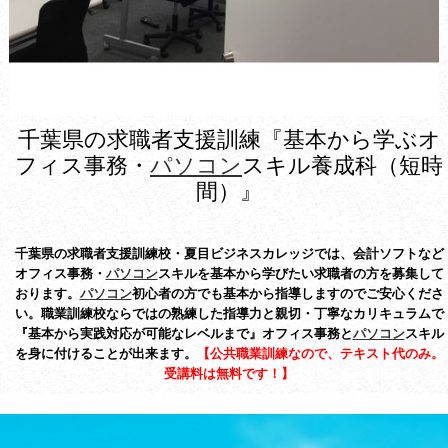
千葉県の求職者支援訓練『基本から学ぶオ
フィス事務・
パソコン
スキル養成科（短時
間）』
千葉県の求職者支援訓練校・夏目ビジネスカレッジでは、会計ソフトなど
オフィス事務・
パソコン
スキルを基本から学びたい求職者の方を募集して
おります。
パソコン
初心者の方でも基本から指導しますのでご安心くださ
い。職業訓練校ならではの熟練した指導力と親切・丁寧なカリキュラムで
『基本から実践対応が可能なレベルまで』オフィス事務と
パソコン
スキル
を身に付けることが出来ます。
【公共職業訓練なので、テキスト代のみ。
受講料は無料です！】