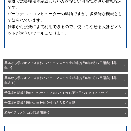
最近では各職場や家庭にない方が珍しい可能性が高い情報端末
です。
パーソナル・コンピューターの略語ですが、多機能な機械とし
て知られています。
仕事から娯楽にまで利用できるので、使いこなせる人ほどメリ
ットが大きいツールになります。
基本から学ぶオフィス事務・パソコンスキル養成科(令和8年9月17日開講)【募
集中】
基本から学ぶオフィス事務・パソコンスキル養成科(令和8年7月17日開講)【募
集終了】
千葉県の職業訓練校でパート・アルバイトから正社員へキャリアアップ
千葉県の職業訓練校の当校は女性の方も多く在籍
柏から近いパソコン職業訓練校